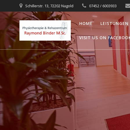
Zum
Schillerstr. 13, 72202 Nagold
07452 / 6003933
Inhalt
springen
HOME
LEISTUNGEN
VISIT US ON FACEBOO